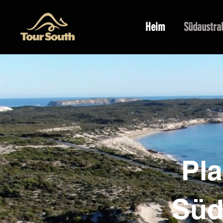
Heim
Südaustra
​Pl
Süd