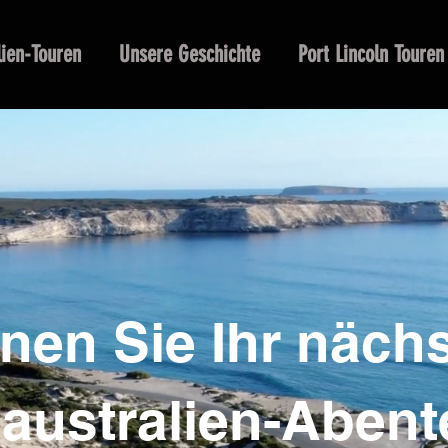
lien-Touren
Unsere Geschichte
Port Lincoln Touren
anen Sie Ihr näch
australien-Abent