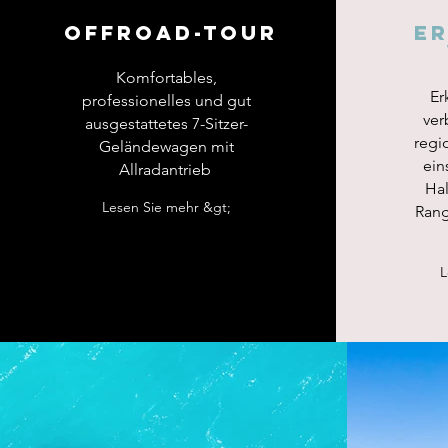
​Offroad-Tour
Er
Komfortables,
Er
professionelles und gut
ver
ausgestattetes 7-Sitzer-
regi
Geländewagen mit
ein
Allradantrieb
Hal
Lesen Sie mehr &gt;
Rang
L