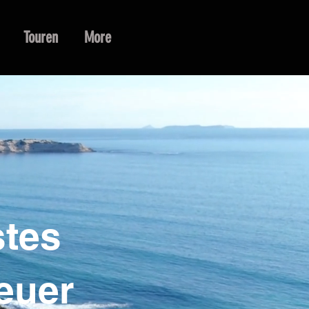
Touren
More
stes
euer