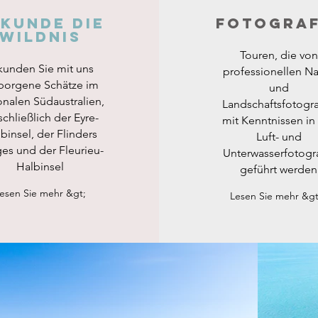
kunde die
Fotograf
Wildnis
Touren, die von
kunden Sie mit uns
professionellen Na
borgene Schätze im
und
onalen Südaustralien,
Landschaftsfotogr
schließlich der Eyre-
mit Kenntnissen in
binsel, der Flinders
Luft- und
es und der Fleurieu-
Unterwasserfotogr
Halbinsel
geführt werden
esen Sie mehr &gt;
Lesen Sie mehr &gt