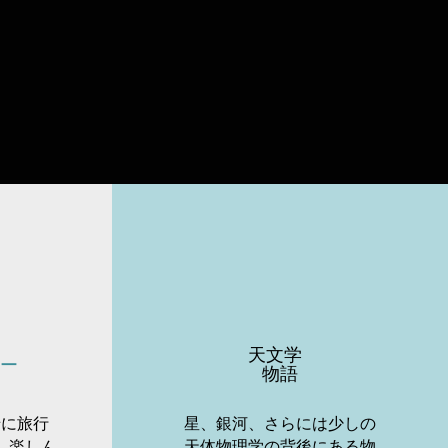
天文学
ー
物語
緒に旅行
星、銀河、さらには少しの
、楽しん
天体物理学の背後にある物