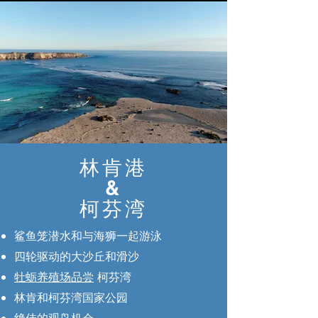
林肯港
&
柯芬湾
鲨鱼笼潜水和与海狮一起游泳
​四轮驱动的大沙丘和滑沙
牡蛎养殖场品尝
柯芬湾
林肯和柯芬湾国家公园