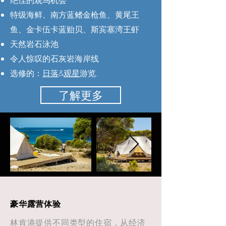
​绝佳的观鸟机会
特级海鲜、南方蓝鳍金枪鱼、黄尾王
鱼、金卡伍卡蓝贻贝、斯宾塞湾王虾
天然岩石泳池
令人惊叹的石灰岩海岸线
选修的：
日落
&
观星
游览.​
了解更多
豪华露营体验
林肯港提供不同类型的住宿，从经济