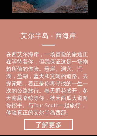
艾尔半岛
​ ·
西海岸
在西艾尔海岸，一场冒险的旅途正
在等待着你，但我保证这是一场物
超所值的体验。悬崖、洞穴、泻
湖，盐湖，蓝天和宽阔的道路。去
探索吧，着正是你再寻找的一生一
次的公路旅行。春天野花盛开，冬
天南露脊鲸等你，秋天西瓜大道向
你招手。与Tour South一起旅行，
体验真正的艾尔半岛西部。
了解更多