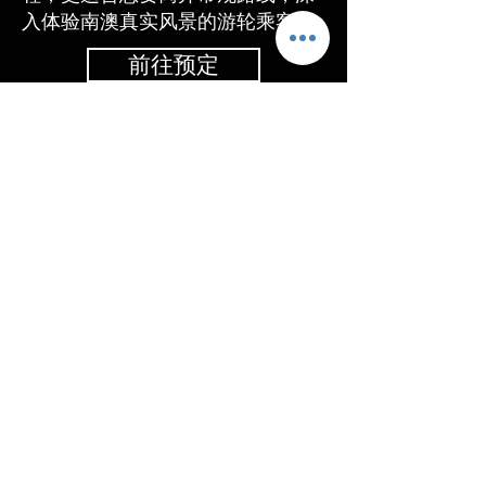
入体验南澳真实风景的游轮乘客。
前往预定
艾尔半岛海鲜体验 - 蓝鳍金枪鱼
开鱼show