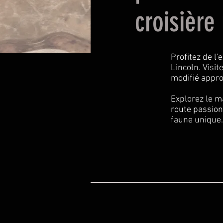
croisièr
Profitez de l
Lincoln. Visi
modifié appro
Explorez le m
route passion
faune unique.