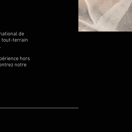
national de
 tout-terrain
.
xpérience hors
ontrez notre