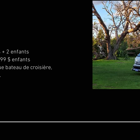
 + 2 enfants
 99 $ enfants
e bateau de croisière,
.