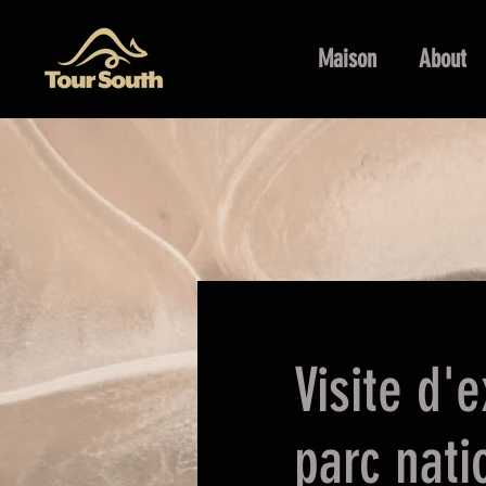
Maison
About
Visite d'
parc nati