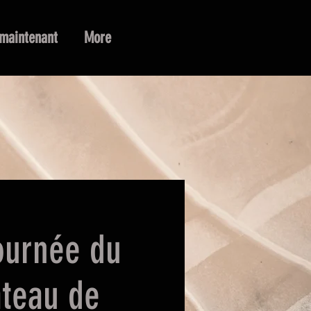
maintenant
More
journée du
ateau de