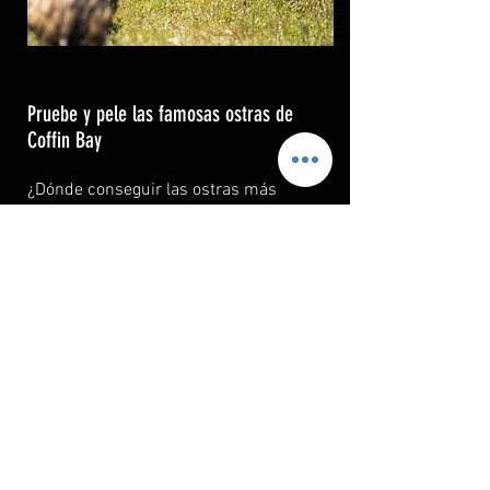
Pruebe y pele las famosas ostras de
Coffin Bay
¿Dónde conseguir las ostras más
frescas? ¡De la granja de ostras de
Coffin Bay! Aprenda la historia de Coffin
Bay, use un ave zancuda y camine en la
granja de ostras real, y practique el
desvainado de ostras frescas, ¡es una
de las mejores experiencias de
mariscos que puede pedir! ¡Únase a
nuestro tour de día completo Coffin Bay
- Oyster, Off-road Sightseeing para