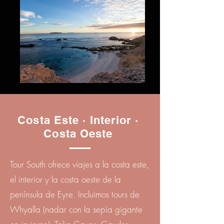
Costa Este · Interior · ​
Costa Oeste
Tour South ofrece viajes a la costa este,
el interior y la costa oeste de la
península de Eyre. Incluimos tours de
Whyalla (nadar con la sepia gigante