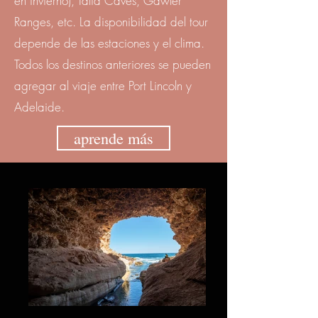
en invierno), Talia Caves, Gawler
Ranges, etc. La disponibilidad del tour
depende de las estaciones y el clima.
Todos los destinos anteriores se pueden
agregar al viaje entre Port Lincoln y
Adelaide.
aprende más