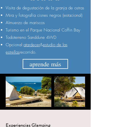
​Visita de degustación de la granja de ostras
​Mira y fotografía cisnes negros (estacional)
Almuerzo de mariscos
Turismo en el Parque Nacional Coffin Bay
Todoterreno Sanddune 4WD
Opcional:
atardecer
&
estudio de las
estrellas
recorrido.​
aprende más
Experiencias Glamping