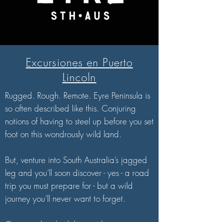
Excursiones en Puerto
Lincoln
Rugged. Rough. Remote. Eyre Peninsula is
so often described like this. Conjuring
notions of having to steel up before you set
foot on this wondrously wild land.
But, venture into South Australia’s jagged
leg and you’ll soon discover - yes - a road
trip you must prepare for - but a wild
journey you’ll never want to forget.