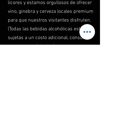
licores y estamos orgullosos de ofrecer
vino, ginebra y cerveza locales premium
para que nuestros visitantes disfruten.
(Todas las bebidas alcohólicas están
sujetas a un costo adicional, consulte
nuestro menú de bar)
Costa épica de piedra caliza y más
La costa de piedra caliza comienza en