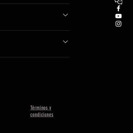
 hora de recogida. Normalmente,
decer será 2,5 horas antes de la
Términos y
condiciones