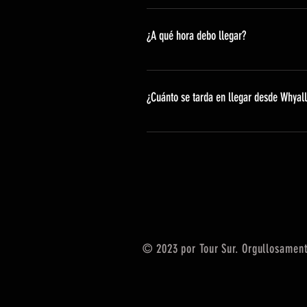
Chaqueta (depende del clima), bot
¿A qué hora debo llegar?
Nos comunicaremos con los pasajer
los recorridos de medio día y de d
¿Cuánto se tarda en llegar desde Whyal
hora actual del atardecer en Port 
40 minutos de vuelo (2 aerolíneas,
© 2023 por Tour Sur. Orgullosamen