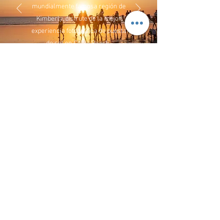
mundialmente famosa región de
Kimberly, disfrute de la mejor
experiencia fotográfica de puesta
de sol en Cable Beach.
Contáctenos
Correo electrónico:
info@toursouth.com.au
Teléfono:
+61 413811442
+86 18513636889