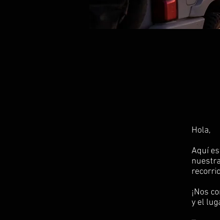
Hola,
Aquí es
nuestra
recorri
¡Nos co
y el lu