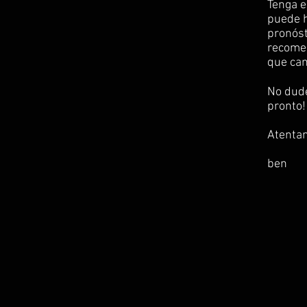
Tenga e
puede h
pronóst
recomen
que cam
No dude
pronto!
Atenta
ben