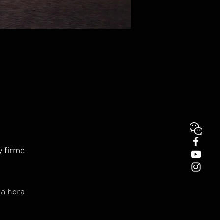
y firme
la hora