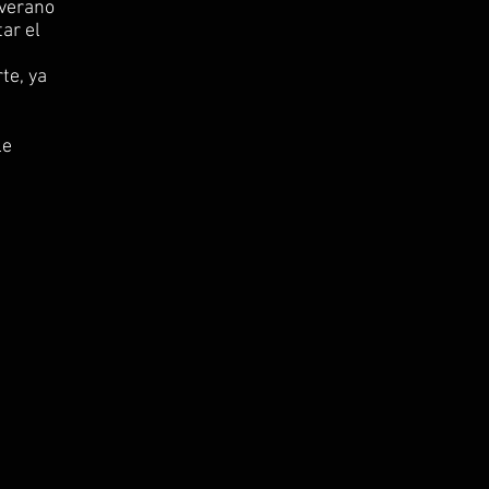
 verano
ar el
te, ya
le